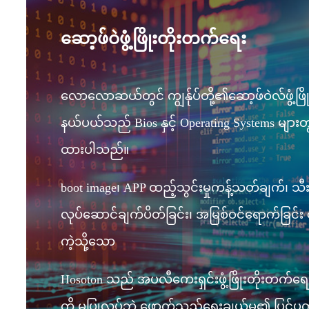
ဆော့ဖ်ဝဲဖွံ့ဖြိုးတိုးတက်ရေး
လောလောဆယ်တွင် ကျွန်ုပ်တို့၏ဆော့ဖ်ဝဲလ်ဖွံ့ဖြို
နယ်ပယ်သည် Bios နှင့် Operating Systems များ
ထားပါသည်။
boot image၊ APP ထည့်သွင်းမှုကန့်သတ်ချက်၊ သီး
လုပ်ဆောင်ချက်ပိတ်ခြင်း၊ အမြစ်ဝင်ရောက်ခြင်း
ကဲ့သို့သော
Hosoton သည် အပလီကေးရှင်းဖွံ့ဖြိုးတိုးတက်ရေ
ကို မပြုလုပ်ဘဲ ဖောက်သည်ရွေးချယ်မှု၏ ပြင်ပက