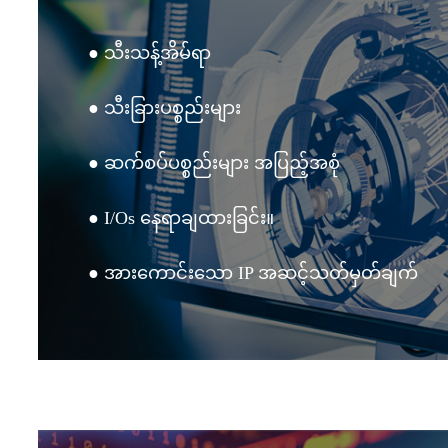
● သီးသန့်အိမ်ရာ
● သီးခြားပစ္စည်းများ
● ဆက်စပ်ပစ္စည်းများ အပြည့်အစုံ
● I/Os နေရာချထားခြင်း။
● အားကောင်းသော IP အဆင့်သတ်မှတ်ချက်