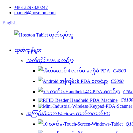
+8613297320247
market@hosoton.com
English
ထုတ်ကုန်များ
လက်ကိုင် PDA စကင်နာ
C4000
C5000
C60
C610
အကြမ်းခံသော Windows တက်ဘလက် PC
Q1