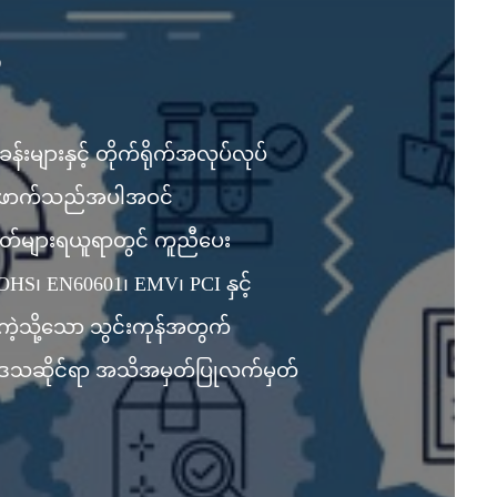
်
်းများနှင့် တိုက်ရိုက်အလုပ်လုပ်
တ် ဖောက်သည်အပါအဝင်
်များရယူရာတွင် ကူညီပေး
HS၊ EN60601၊ EMV၊ PCI နှင့်
 ကဲ့သို့သော သွင်းကုန်အတွက်
သဆိုင်ရာ အသိအမှတ်ပြုလက်မှတ်