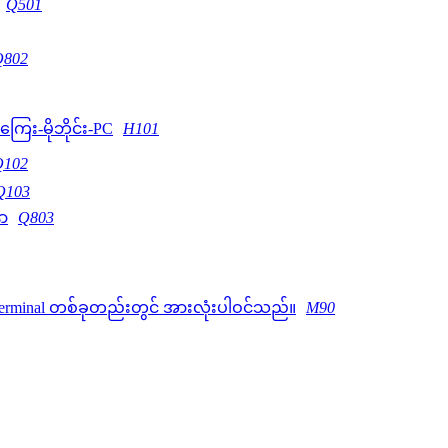
Q501
Q802
H101
Q102
Q103
Q803
M90