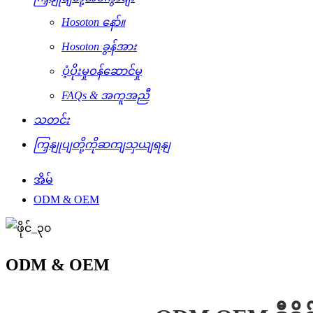
Hosoton နော်။
Hosoton ခွန်အား
ပံ့ပိုးမှုဝန်ဆောင်မှု
FAQs & အကူအညီ
သတင်း
ကြှနျုပျတို့ကိုဆကျသှယျရနျ
အိမ်
ODM & OEM
ODM & OEM