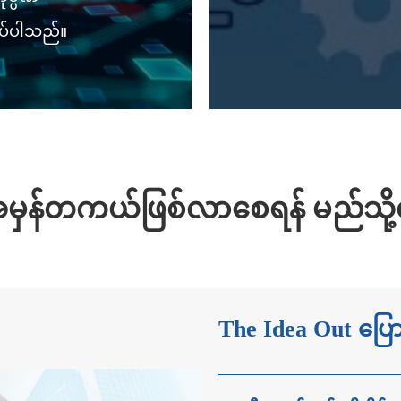
ုပ်ပါသည်။
အမှန်တကယ်ဖြစ်လာစေရန် မည်သို့
The Idea Out ပြော