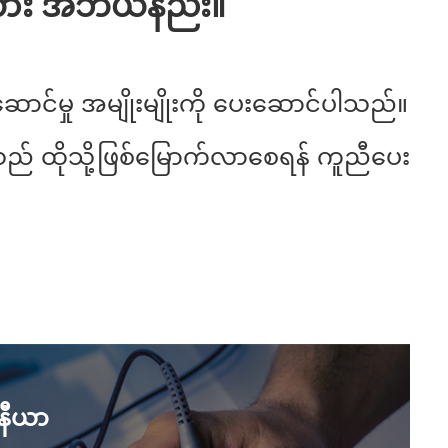
ကား အဘယ်နည်း။
ဆောင်မှု အမျိုးမျိုးကို ပေးဆောင်ပါသည်။
သည် ထိုသို့ဖြစ်မြောက်လာစေရန် ကူညီပေး
်နီယာ