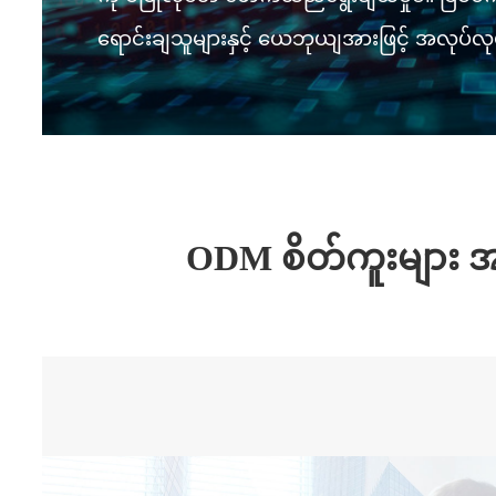
ရောင်းချသူများနှင့် ယေဘုယျအားဖြင့် အလုပ်လ
ODM စိတ်ကူးများ 