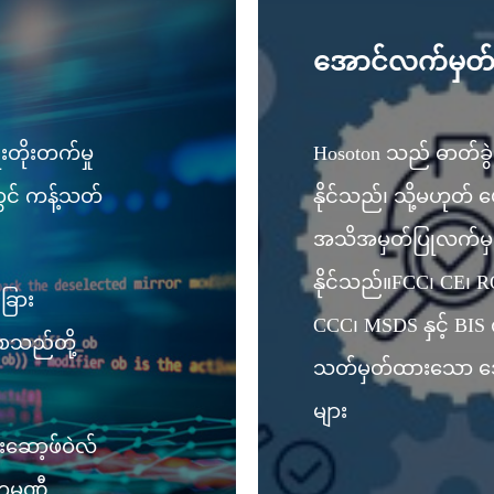
အောင်လက်မှတ
းတိုးတက်မှု
Hosoton သည် ဓာတ်ခွဲခန
တွင် ကန့်သတ်
နိုင်သည်၊ သို့မဟု
အသိအမှတ်ပြုလက်မှတ
နိုင်သည်။
FCC၊ CE၊ RO
ခြား
CCC၊ MSDS နှင့် BIS
 စသည်တို့
သတ်မှတ်ထားသော ဒေ
များ
းဆော့ဖ်ဝဲလ်
ုမ္ပဏီ