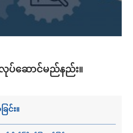
လုပ်ဆောင်မည်နည်း။
ခြင်း။