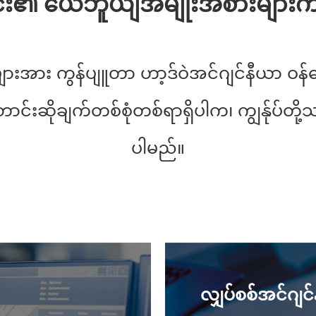
ုင်း၏ ယေဘူယျအမျိုးအစားများ
ူများအား ကွန်ပျူတာ ဟာ့ဒ်ဝဲအင်ဂျင်နီယာ ဝန်
်းဆိုချက်တစ်စုံတစ်ရာရှိပါက၊ ကျွန်ုပ်တို့
ပါမည်။
လျှပ်စစ်အင်ဂျင