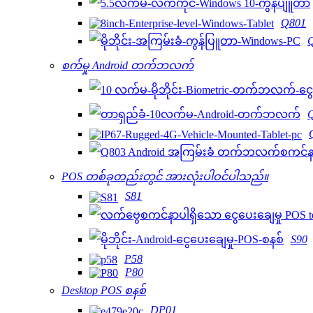
Q801
စက်မှု Android တက်ဘလက်
POS တစ်ခုတည်းတွင် အားလုံးပါဝင်ပါသည်။
S81
S90
P58
P80
Desktop POS စနစ်
DP01