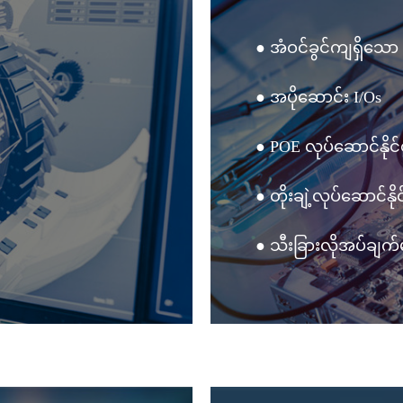
● အံဝင်ခွင်ကျရှိသော
● အပိုဆောင်း I/Os
● POE လုပ်ဆောင်နိုင်စ
● တိုးချဲ့လုပ်ဆောင်နိ
● သီးခြားလိုအပ်ချက်