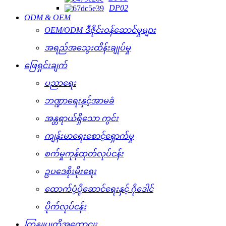
DP02
ODM & OEM
OEM/ODM ဒီဇိုင်းဝန်ဆောင်မှုများ
အရည်အသွေးထိန်းချုပ်မှု
ဖြေရှင်းချက်
ပညာရေး
ဘဏ္ဍာရေးနှင့်အာမခံ
အန္တရာယ်ရှိသော ကွင်း
ကျန်းမာရေးစောင့်ရှောက်မှု
စက်မှုကုန်ထုတ်လုပ်ငန်း
ဥပဒေစိုးမိုးရေး
ထောက်ပံ့ပို့ဆောင်ရေးနှင့် ဂိုဒေါင်
ပိုက်လုပ်ငန်း
ကြှနျုပျတို့အကွောငျး