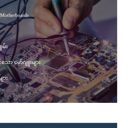
 Motherboards
ွမ်း
ုင်သော မော်ဂျူးများ
များ