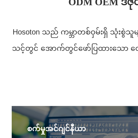
ODM OEM ဒီဇိ
Hosoton သည် ကမ္ဘာတစ်ဝှမ်းရှိ သုံးစွဲသ
သင့်တွင် အောက်တွင်ဖော်ပြထားသော တောင
စက်မှုအင်ဂျင်နီယာ