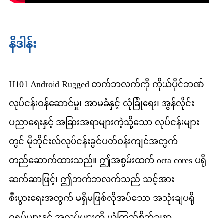
နိဒါန်း
H101 Android Rugged တက်ဘလက်ကို ကိုယ်ပိုင်ဘဏ်
လုပ်ငန်းဝန်ဆောင်မှု၊ အာမခံနှင့် လုံခြုံရေး၊ အွန်လိုင်း
ပညာရေးနှင့် အခြားအရာများကဲ့သို့သော လုပ်ငန်းများ
တွင် မိုဘိုင်းလ်လုပ်ငန်းခွင်ပတ်ဝန်းကျင်အတွက်
တည်ဆောက်ထားသည်။ ဤအစွမ်းထက် octa cores ပရို
ဆက်ဆာဖြင့်၊ ဤတက်ဘလက်သည် သင့်အား
စီးပွားရေးအတွက် မရှိမဖြစ်လိုအပ်သော အသုံးချပရို
ဂရမ်များနှင့် အလုပ်များကို ယုံကြည်စိတ်ချစွာ