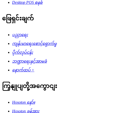
Desktop POS စနစ်
ဖြေရှင်းချက်
ပညာရေး
ကျန်းမာရေးစောင့်ရှောက်မှု
ပိုက်လုပ်ငန်း
ဘဏ္ဍာရေးနှင့်အာမခံ
နောက်ထပ် +
ကြှနျုပျတို့အကွောငျး
Hosoton နော်။
Hosoton ခွန်အား