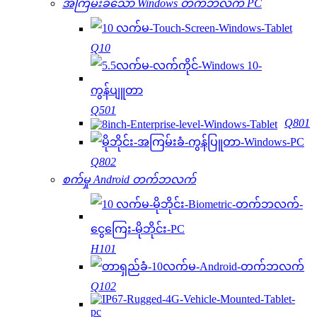
အကြမ်းခံသော Windows တက်ဘလက် PC
Q10
Q501
Q801
Q802
စက်မှု Android တက်ဘလက်
H101
Q102