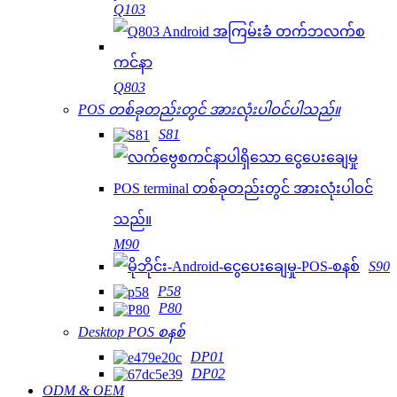
Q103
Q803
POS တစ်ခုတည်းတွင် အားလုံးပါဝင်ပါသည်။
S81
M90
S90
P58
P80
Desktop POS စနစ်
DP01
DP02
ODM & OEM