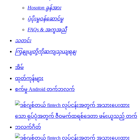
Hosoton ခွန်အား
ပံ့ပိုးမှုဝန်ဆောင်မှု
FAQs & အကူအညီ
သတင်း
ကြှနျုပျတို့ကိုဆကျသှယျရနျ
အိမ်
ထုတ်ကုန်များ
စက်မှု Android တက်ဘလက်