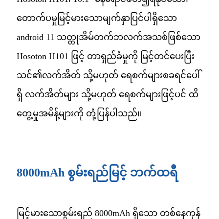
တောက်ပမှုမြင့်မားသောမျက်နှာပြင်ပါရှိသော
android 11 သတ္တုအိမ်တက်ဘလက်အသစ်ဖြစ်သော
Hosoton H101 ဖြင့် တာရှည်ခံမှုကို မြင့်တင်ပေးပြီး
သင်၏လက်အိတ် သို့မဟုတ် ရေစက်များစခရင်ပေါ်
ရှိ လက်အိတ်များ သို့မဟုတ် ရေစက်များဖြင့်ပင် ထိ
တွေ့မှုအမိန့်များကို တုံ့ပြန်ပါသည်။
8000mAh စွမ်းရည်မြင့် ဘက်ထရီ
မြင့်မားသောစွမ်းရည် 8000mAh ရှိသော တစ်နေကုန်