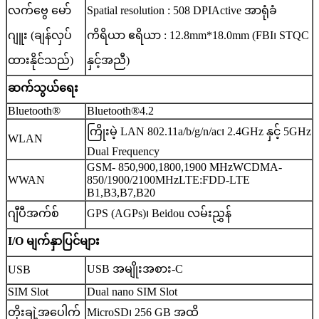
လက်ဗွေ မော်
Spatial resolution : 508 DPIActive အာရုံခံ
ဂျူး (ချန်လှပ်
ကိရိယာ ဧရိယာ : 12.8mm*18.0mm (FBI၊ STQC
ထားနိုင်သည်)
နှင့်အညီ)
ဆက်သွယ်ရေး
Bluetooth®
Bluetooth®4.2
ကြိုးမဲ့ LAN 802.11a/b/g/n/ac၊ 2.4GHz နှင့် 5GHz
WLAN
Dual Frequency
GSM- 850,900,1800,1900 MHzWCDMA-
WWAN
850/1900/2100MHzLTE:FDD-LTE
B1,B3,B7,B20
ဂျီပီအက်စ်
GPS (AGPs)၊ Beidou လမ်းညွှန်
I/O မျက်နှာပြင်များ
USB အမျိုးအစား-C
USB
SIM Slot
Dual nano SIM Slot
တိုးချဲ့အပေါက်
MicroSD၊ 256 GB အထိ