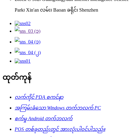
Park၊ Xin'an လမ်း၊ Baoan ခရိုင်၊ Shenzhen
ထုတ်ကုန်
လက်ကိုင် PDA စကင်နာ
အကြမ်းခံသော Windows တက်ဘလက် PC
စက်မှု Android တက်ဘလက်
POS တစ်ခုတည်းတွင် အားလုံးပါဝင်ပါသည်။