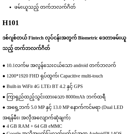
H101
ဒစ်ဂျစ်တယ် Fintech လုပ်ငန်းအတွက် Biometric ဒေတာဖမ်းယူ
သည့် တက်ဘလက်ဂိတ်
● 10.1လက်မ အလွန်သေးငယ်သော android တက်ဘလက်
● 1200*1920 FHD ရုပ်ထွက်၊ Capacitive multi-touch
● Built-in WiFi၊ 4G LTE၊ BT 4.2 နှင့် GPS
● ကြာရှည်ထည့်သွင်းထားသော 8000mAh ဘက်ထရီ
● အရှေ့ဘက် 5.0 MP နှင့် 13.0 MP နောက်ကင်မရာ (Dual LED
အရန်မီး၊ အလိုအလျောက်ဆုံချက်)
● 4 GB RAM + 64 GB eMMC
● Google အသိအမှတ်ပြုလက်မှတ်နှင့်အတူ Android™ 14OS