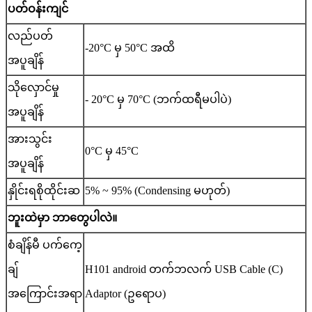
ပတ်ဝန်းကျင်
လည်ပတ်
-20°C မှ 50°C အထိ
အပူချိန်
သိုလှောင်မှု
- 20°C မှ 70°C (ဘက်ထရီမပါပဲ)
အပူချိန်
အားသွင်း
0°C မှ 45°C
အပူချိန်
နှိုင်းရစိုထိုင်းဆ
5% ~ 95% (Condensing မဟုတ်)
ဘူးထဲမှာ ဘာတွေပါလဲ။
စံချိန်မီ ပက်ကေ့
ချ်
H101 android တက်ဘလက် USB Cable (C)
အကြောင်းအရာ
Adaptor (ဥရောပ)