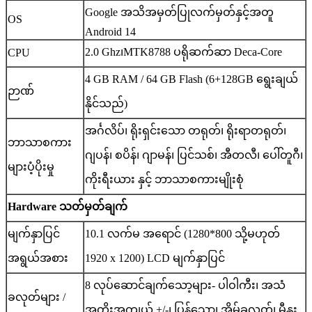
Google အသိအမှတ်ပြုလက်မှတ်နှင့်အတူ
OS
Android 14
2.0 Ghz၊MTK8788 ပရိုဆက်ဆာ Deca-Core
CPU
4 GB RAM / 64 GB Flash (6+128GB ရွေးချယ်
ဉာဏ်
နိုင်သည်)
အင်္ဂလိပ်၊ ရိုးရှင်းသော တရုတ်၊ ရိုးရာတရုတ်၊
ဘာသာစကား
ဂျပန်၊ စပိန်၊ ဂျာမန်၊ ပြင်သစ်၊ အီတလီ၊ ပေါ်တူဂီ၊
များပံ့ပိုးမှု
ကိုးရီးယား နှင့် ဘာသာစကားမျိုးစုံ
Hardware သတ်မှတ်ချက်
မျက်နှာပြင်
10.1 လက်မ အရောင် (1280*800 သို့မဟုတ်
အရွယ်အစား
1920 x 1200) LCD မျက်နှာပြင်
8 လုပ်ဆောင်ချက်သော့များ- ပါဝါကီး၊ အသံ
ခလုတ်များ /
အတိုးအကျယ် +/-၊ ပြန်သော့၊ အိမ်ခလုတ်၊ မီနူး