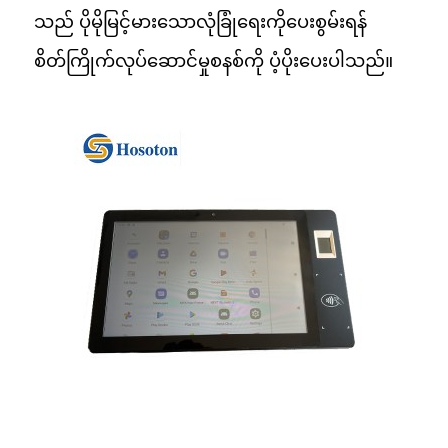
သည် ပိုမိုမြင့်မားသောလုံခြုံရေးကိုပေးစွမ်းရန်
စိတ်ကြိုက်လုပ်ဆောင်မှုစနစ်ကို ပံ့ပိုးပေးပါသည်။