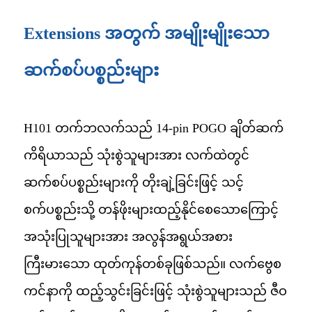
Extensions အတွက် အမျိုးမျိုးသော
ဆက်စပ်ပစ္စည်းများ
H101 တက်ဘလက်သည် 14-pin POGO ချိတ်ဆက်
ကိရိယာသည် သုံးစွဲသူများအား လက်ထဲတွင်
ဆက်စပ်ပစ္စည်းများကို တိုးချဲ့ခြင်းဖြင့် သင့်
စက်ပစ္စည်းသို့ တန်ဖိုးများထည့်နိုင်စေသောကြောင့်
အသုံးပြုသူများအား အလွန်အရွယ်အစား
ကြီးမားသော ထုတ်ကုန်တစ်ခုဖြစ်သည်။ လက်ဗွေစ
ကင်နာကို ထည့်သွင်းခြင်းဖြင့် သုံးစွဲသူများသည် ဇီဝ