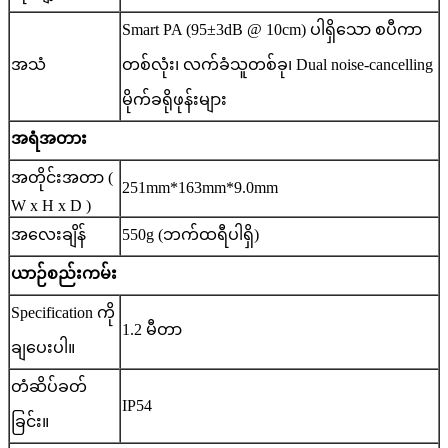
Smart PA (95±3dB @ 10cm) ပါရှိသော စပီကာ
အသံ
တစ်လုံး၊ လက်ခံသူတစ်ခု၊ Dual noise-cancelling
မိုက်ခရိုဖုန်းများ
အရံအတား
အတိုင်းအတာ (
251mm*163mm*9.0mm
W x H x D )
အလေးချိန်
550g (ဘက်ထရီပါရှိ)
ယာဉ်စည်းကမ်း
Specification ကို
1.2 မီတာ
ချပေးပါ။
တံဆိပ်ခတ်
IP54
ခြင်း။