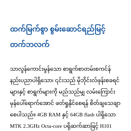
ထက်မြက်စွာ စွမ်းဆောင်ရည်မြင့်
တက်ဘလက်
သာလွန်ကောင်းမွန်သော စာရွက်စာတမ်းစကင်န်
နည်းပညာပါရှိသော၊ ၎င်းသည် မိုဘိုင်းလ်ဖုန်းစခရင်
များနှင့် စာရွက်များကို မည်သည်မျှ လမ်းကြောင်း
မှန်ပေါ်ရောက်အောင် ဖတ်ရှုနိုင်စေရန် စိတ်ချသေချာ
စေပါသည်။ 4GB RAM နှင့် 64GB flash ပါရှိသော
MTK 2.3GHz Octa-core ပရိုဆက်ဆာဖြင့် H101