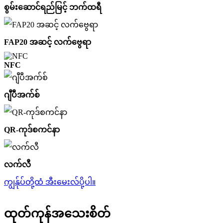
စွမ်းဆောင်ရည်မြင့် ဘက်ထရီ
FAP20 အဆင့် လက်ဗွေရာ
NFC
ဂျီပီအက်စ်
QR-ကုဒ်စကင်နာ
လက်လီ
ကျွန်ုပ်တို့ထံ အီးမေးလ်ပို့ပါ။
ထုတ်ကုန်အသေးစိတ်