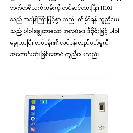
ဘက်ထရီသက်တမ်းကို တပ်ဆင်ထားပြီး၊ H101
သည် အချိန်ကြာမြင့်စွာ လည်ပတ်နိုင်ရန် ကူညီပေး
သည့် ပါဝါချွေတာသော အလုပ်မုဒ် ဒီဇိုင်းဖြင့် ပါဝါ
ချွေတာပြီး လုပ်ငန်း၏ လုပ်ငန်းလည်ပတ်မှုကို
အကောင်းဆုံးဖြစ်အောင် ကူညီပေးသည်။