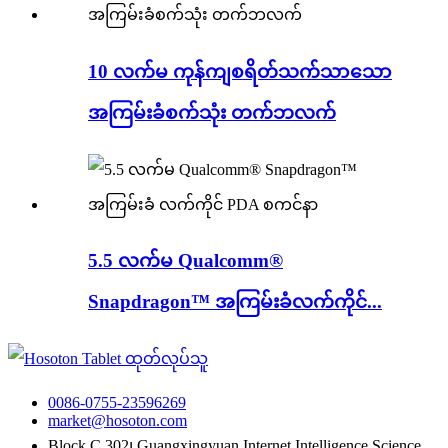
10 လက်မ ကုန်ကျစရိတ်သက်သာသော
အကြမ်းခံစက်သုံး တက်ဘလက်
5.5 လက်မ Qualcomm®
Snapdragon™ အကြမ်းခံလက်ကိုင်...
0086-0755-23596269
market@hosoton.com
Block C 302၊ Guangxingyuan Internet Intelligence Science