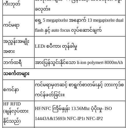
ကီးဘုတ်
ခလုတ်။
ရှေ့ 5 megapixels၊ အနောက် 13 megapixels၊ dual
ကင်မရာ
flash နှင့် auto focus လုပ်ဆောင်ချက်
အညွှန်းအမျိုး
LED၊ စပီကာ၊ တုန်ခါမှု
အစား
ဘက်ထရီ
အားပြန်သွင်းနိုင်သော li-ion polymer၊ 8000mAh
သင်္ကေတများ
ကင်မရာမှတဆင့် စာရွက်စာတမ်းနှင့် ဘားကုဒ်စ
စကင်နာ
ကင်န်ဖတ်ခြင်း။
HF RFID
HF/NFC ကြိမ်နှုန်း 13.56Mhz ပံ့ပိုးမှု- ISO
(ချန်လှပ်ထား
14443A&15693၊ NFC-IP1၊ NFC-IP2
နိုင်သည်)