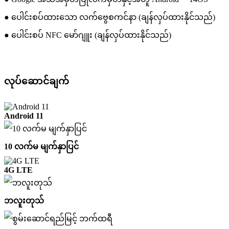
● ပေါင်းစပ်ထားသော လက်ဗွေစကင်နာ (ချန်လှပ်ထားနိုင်သည်)
● ပေါင်းစပ် NFC မော်ဂျူး (ချန်လှပ်ထားနိုင်သည်)
လုပ်ဆောင်ချက်
Android 11
10 လက်မ မျက်နှာပြင်
4G LTE
ဘလူးတုသ်