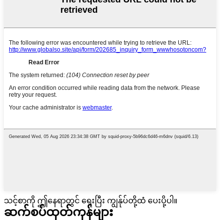
သင့်စာကို ဤနေရာတွင် ရေးပြီး ကျွန်ုပ်တို့ထံ ပေးပို့ပါ။
ဆက်စပ်ထုတ်ကုန်များ