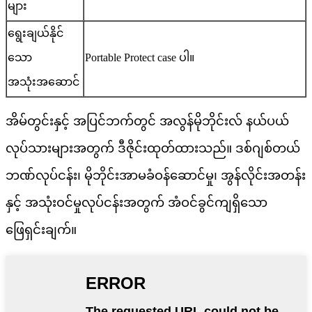
များ
ရွေးချယ်နိုင်
သော
Portable Protect case ပါ။
အသုံးအဆောင်
အိမ်တွင်းနှင့် အပြင်ဘက်တွင် အလွန်မိုဘိုင်းလ် နယ်ပယ်
လုပ်သားများအတွက် ဒီဇိုင်းထုတ်ထားသည်။ ဒစ်ဂျစ်တယ်
ဘဏ်လုပ်ငန်း၊ မိုဘိုင်းအာမခံဝန်ဆောင်မှု၊ အွန်လိုင်းအတန်း
နှင့် အသုံးဝင်မှုလုပ်ငန်းအတွက် အံဝင်ခွင်ကျရှိသော
ဖြေရှင်းချက်။