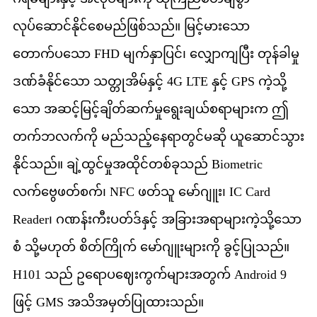
လုပ်ဆောင်နိုင်စေမည်ဖြစ်သည်။ မြင့်မားသော
တောက်ပသော FHD မျက်နှာပြင်၊ လျှောကျပြီး တုန်ခါမှု
ဒဏ်ခံနိုင်သော သတ္တုအိမ်နှင့် 4G LTE နှင့် GPS ကဲ့သို့
သော အဆင့်မြင့်ချိတ်ဆက်မှုရွေးချယ်စရာများက ဤ
တက်ဘလက်ကို မည်သည့်နေရာတွင်မဆို ယူဆောင်သွား
နိုင်သည်။ ချဲ့ထွင်မှုအထိုင်တစ်ခုသည် Biometric
လက်ဗွေဖတ်စက်၊ NFC ဖတ်သူ မော်ဂျူး၊ IC Card
Reader၊ ဂဏန်းကီးပတ်ဒ်နှင့် အခြားအရာများကဲ့သို့သော
စံ သို့မဟုတ် စိတ်ကြိုက် မော်ဂျူးများကို ခွင့်ပြုသည်။
H101 သည် ဥရောပဈေးကွက်များအတွက် Android 9
ဖြင့် GMS အသိအမှတ်ပြုထားသည်။