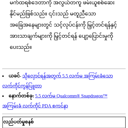
မက်ထရစ်ဒေတာကို အလွယ်တကူ ဖမ်းယူစစ်ဆေး
နိုင်မည်ဖြစ်သည်။ ၎င်းသည် မတူညီသော
အခြေအနေများတွင် သင့်လုပ်ငန်းကို မြှင့်တင်ရန်နှင့်
အားသာချက်များကို မြှင့်တင်ရန် ပျော့ပြောင်းမှုကို
ပေးသည်။
ယခင်-
သိုလှောင်ရန်အတွက် 5.5 လက်မ အကြမ်းခံသော
လက်ကိုင်ကွန်ပြူတာ
နောက်တစ်ခု:
5.5 လက်မ Qualcomm® Snapdragon™
အကြမ်းခံ လက်ကိုင် PDA စကင်နာ
လည်ပတ်မှုစနစ်