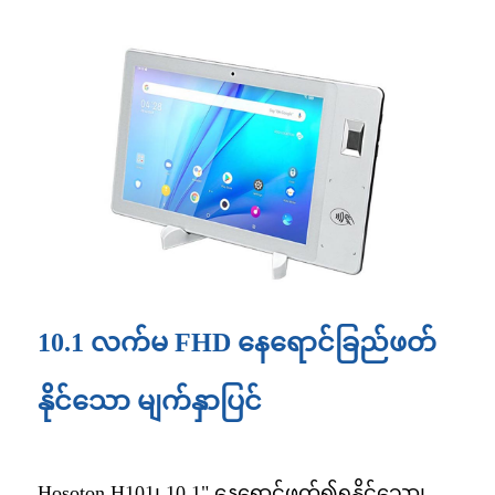
10.1 လက်မ FHD နေရောင်ခြည်ဖတ်
နိုင်သော မျက်နှာပြင်
Hosoton H101၊ 10.1" နေရောင်ဖတ်၍ရနိုင်သော၊