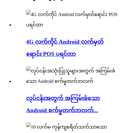
4G လက်ကိုင် Android လက်မှတ်
ရောင်း POS ပရင်တာ
လုပ်ငန်းအတွက် အကြမ်းခံသော
Android စက်မှုတက်ဘလက်...