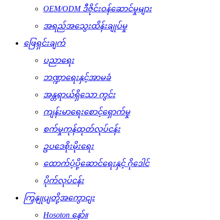
OEM/ODM ဒီဇိုင်းဝန်ဆောင်မှုများ
အရည်အသွေးထိန်းချုပ်မှု
ဖြေရှင်းချက်
ပညာရေး
ဘဏ္ဍာရေးနှင့်အာမခံ
အန္တရာယ်ရှိသော ကွင်း
ကျန်းမာရေးစောင့်ရှောက်မှု
စက်မှုကုန်ထုတ်လုပ်ငန်း
ဥပဒေစိုးမိုးရေး
ထောက်ပံ့ပို့ဆောင်ရေးနှင့် ဂိုဒေါင်
ပိုက်လုပ်ငန်း
ကြှနျုပျတို့အကွောငျး
Hosoton နော်။